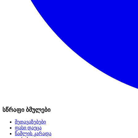
სწრაფი ბმულები
შეთავაზებები
ფასი დაეცა
წამლის კარადა