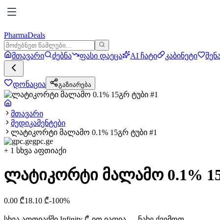
PharmaDeals
მთავარი
ძებნა
ფასი დაეცა
AI ჩატი
კაბინეტი
შენ
დონაცია
გაზიარება
მთავარი
მედიკამენტები
ლატიკორტი მალამო 0.1% 15გრ ტუბი #1
gpc.ge
+
1
სხვა აფთიაქი
ლატიკორტი მალამო 0.1% 15
0.00
₾
18.10
₾
-
100
%
სხვა აფთიაქში
Infinity
₾-ით იაფია — ნახე ქვემოთ