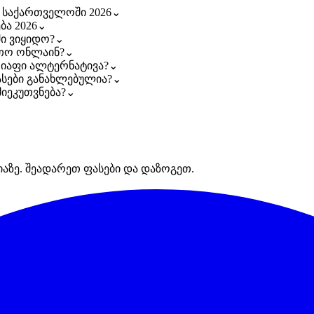
ი საქართველოში 2026
⌄
ბა 2026
⌄
ი ვიყიდო?
⌄
ეთო ონლაინ?
⌄
 იაფი ალტერნატივა?
⌄
ასები განახლებულია?
⌄
იეკუთვნება?
⌄
იაზე. შეადარეთ ფასები და დაზოგეთ.