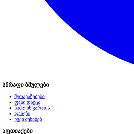
სწრაფი ბმულები
შეთავაზებები
ფასი დაეცა
წამლის კარადა
ფასები
ჩვენ შესახებ
აფთიაქები