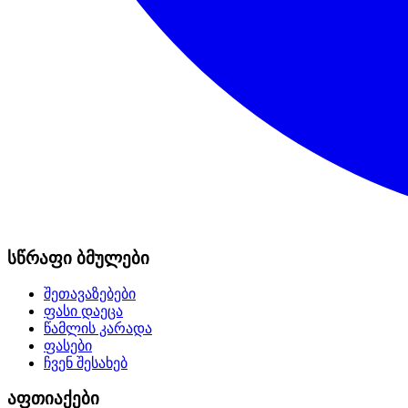
სწრაფი ბმულები
შეთავაზებები
ფასი დაეცა
წამლის კარადა
ფასები
ჩვენ შესახებ
აფთიაქები