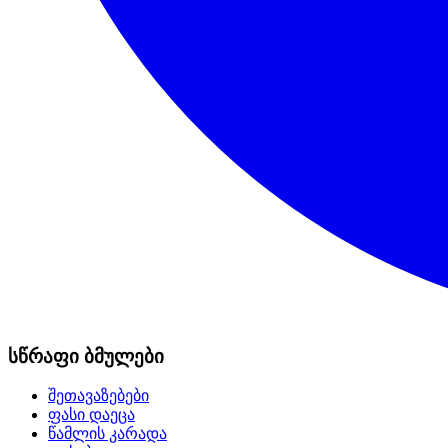
სწრაფი ბმულები
შეთავაზებები
ფასი დაეცა
წამლის კარადა