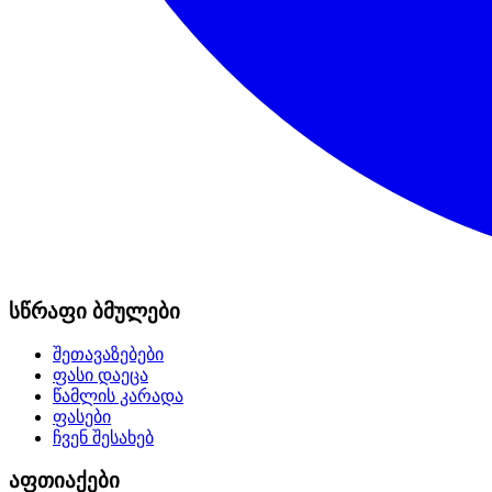
სწრაფი ბმულები
შეთავაზებები
ფასი დაეცა
წამლის კარადა
ფასები
ჩვენ შესახებ
აფთიაქები