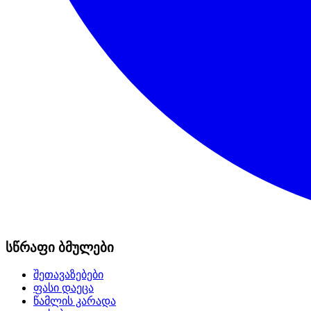
სწრაფი ბმულები
შეთავაზებები
ფასი დაეცა
წამლის კარადა