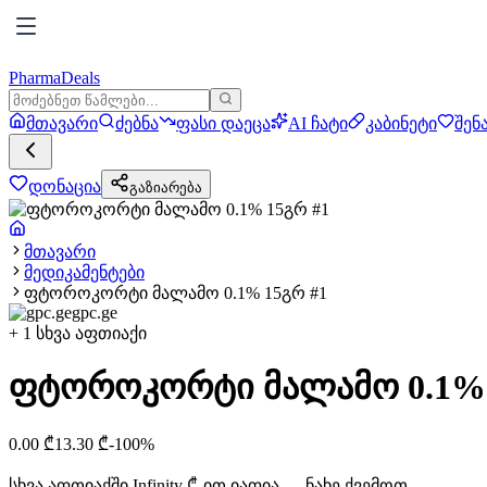
PharmaDeals
მთავარი
ძებნა
ფასი დაეცა
AI ჩატი
კაბინეტი
შენ
დონაცია
გაზიარება
მთავარი
მედიკამენტები
ფტოროკორტი მალამო 0.1% 15გრ #1
gpc.ge
+
1
სხვა აფთიაქი
ფტოროკორტი მალამო 0.1% 
0.00
₾
13.30
₾
-
100
%
სხვა აფთიაქში
Infinity
₾-ით იაფია — ნახე ქვემოთ