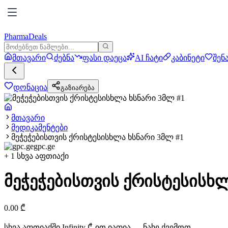
PharmaDeals
მთავარი
ძებნა
ფასი დაეცა
AI ჩატი
კაბინეტი
შენ
დონაცია
გაზიარება
მთავარი
მედიკამენტები
მეჭეჭებისთვის ქრისტესისხლა ხსნარი 3მლ #1
gpc.ge
+
1
სხვა აფთიაქი
მეჭეჭებისთვის ქრისტესისხლ
0.00
₾
სხვა აფთიაქში
Infinity
₾-ით იაფია — ნახე ქვემოთ