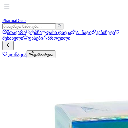
PharmaDeals
მთავარი
ძებნა
ფასი დაეცა
AI ჩატი
კაბინეტი
შენახული
ფასები
პროფილი
დონაცია
გაზიარება