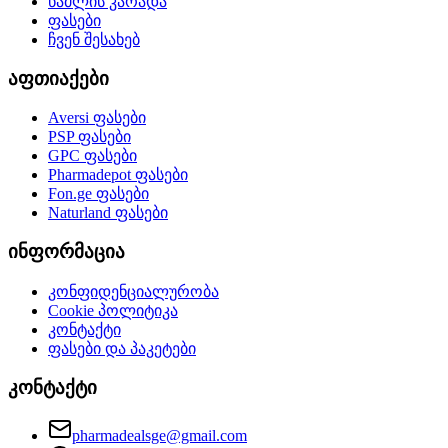
წამლის კარადა
ფასები
ჩვენ შესახებ
აფთიაქები
Aversi
ფასები
PSP
ფასები
GPC
ფასები
Pharmadepot
ფასები
Fon.ge
ფასები
Naturland
ფასები
ინფორმაცია
კონფიდენციალურობა
Cookie პოლიტიკა
კონტაქტი
ფასები და პაკეტები
კონტაქტი
pharmadealsge@gmail.com