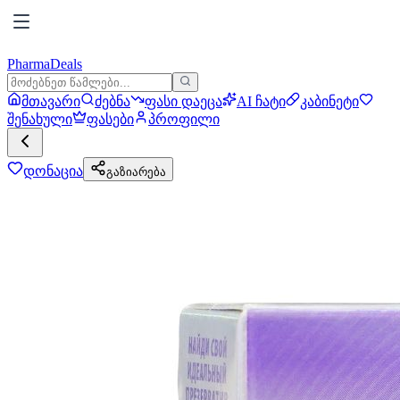
PharmaDeals
მთავარი
ძებნა
ფასი დაეცა
AI ჩატი
კაბინეტი
შენახული
ფასები
პროფილი
დონაცია
გაზიარება