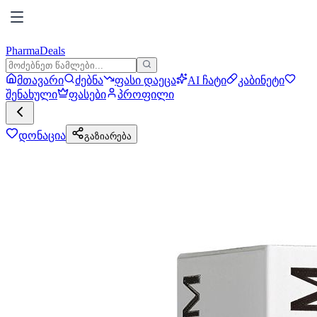
PharmaDeals
მთავარი
ძებნა
ფასი დაეცა
AI ჩატი
კაბინეტი
შენახული
ფასები
პროფილი
დონაცია
გაზიარება