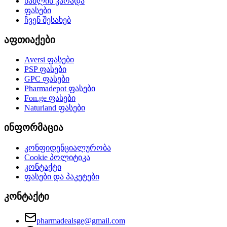
წამლის კარადა
ფასები
ჩვენ შესახებ
აფთიაქები
Aversi
ფასები
PSP
ფასები
GPC
ფასები
Pharmadepot
ფასები
Fon.ge
ფასები
Naturland
ფასები
ინფორმაცია
კონფიდენციალურობა
Cookie პოლიტიკა
კონტაქტი
ფასები და პაკეტები
კონტაქტი
pharmadealsge@gmail.com