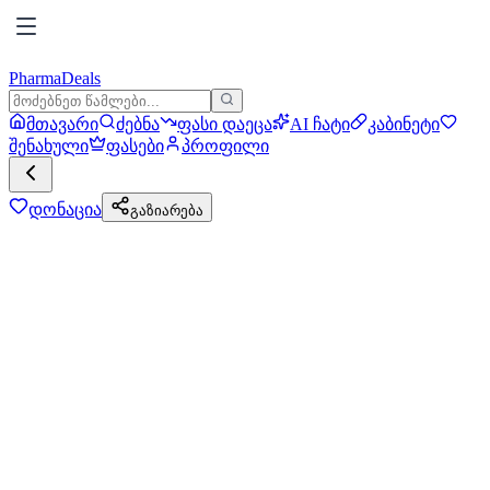
PharmaDeals
მთავარი
ძებნა
ფასი დაეცა
AI ჩატი
კაბინეტი
შენახული
ფასები
პროფილი
დონაცია
გაზიარება