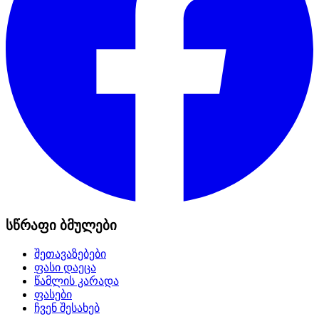
სწრაფი ბმულები
შეთავაზებები
ფასი დაეცა
წამლის კარადა
ფასები
ჩვენ შესახებ