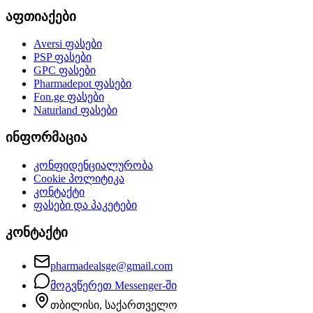
აფთიაქები
Aversi
ფასები
PSP
ფასები
GPC
ფასები
Pharmadepot
ფასები
Fon.ge
ფასები
Naturland
ფასები
ინფორმაცია
კონფიდენციალურობა
Cookie პოლიტიკა
კონტაქტი
ფასები და პაკეტები
კონტაქტი
pharmadealsge@gmail.com
მოგვწერეთ Messenger-ში
თბილისი, საქართველო