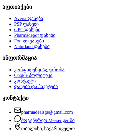
აფთიაქები
Aversi
ფასები
PSP
ფასები
GPC
ფასები
Pharmadepot
ფასები
Fon.ge
ფასები
Naturland
ფასები
ინფორმაცია
კონფიდენციალურობა
Cookie პოლიტიკა
კონტაქტი
ფასები და პაკეტები
კონტაქტი
pharmadealsge@gmail.com
მოგვწერეთ Messenger-ში
თბილისი, საქართველო