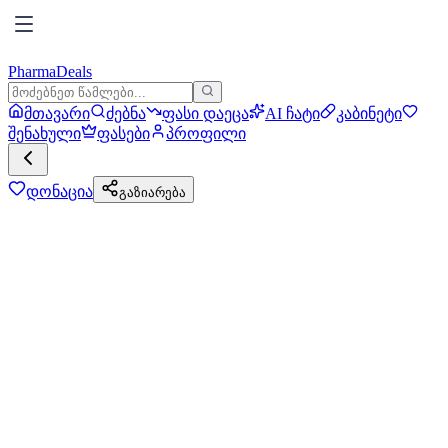
PharmaDeals
მთავარი
ძებნა
ფასი დაეცა
AI ჩატი
კაბინეტი
შენახული
ფასები
პროფილი
დონაცია
გაზიარება