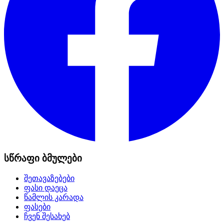
სწრაფი ბმულები
შეთავაზებები
ფასი დაეცა
წამლის კარადა
ფასები
ჩვენ შესახებ