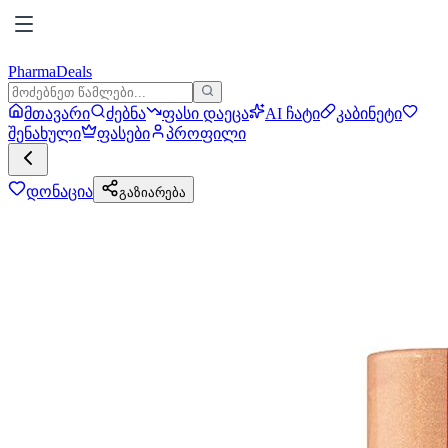
PharmaDeals
მთავარი
ძებნა
ფასი დაეცა
AI ჩატი
კაბინეტი
შენახული
ფასები
პროფილი
დონაცია
გაზიარება