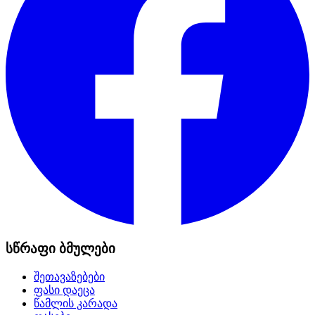
სწრაფი ბმულები
შეთავაზებები
ფასი დაეცა
წამლის კარადა