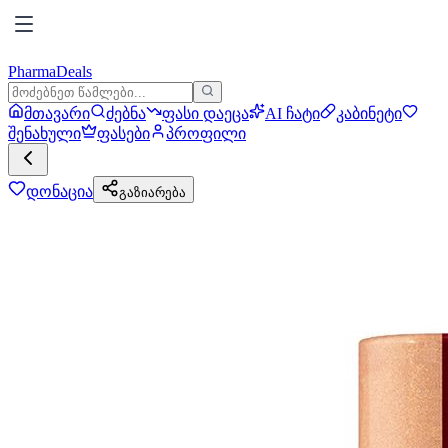
PharmaDeals
მთავარი
ძებნა
ფასი დაეცა
AI ჩატი
კაბინეტი
შენახული
ფასები
პროფილი
დონაცია
გაზიარება