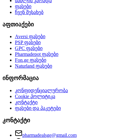
წამლის კარადა
ფასები
ჩვენ შესახებ
აფთიაქები
Aversi
ფასები
PSP
ფასები
GPC
ფასები
Pharmadepot
ფასები
Fon.ge
ფასები
Naturland
ფასები
ინფორმაცია
კონფიდენციალურობა
Cookie პოლიტიკა
კონტაქტი
ფასები და პაკეტები
კონტაქტი
pharmadealsge@gmail.com