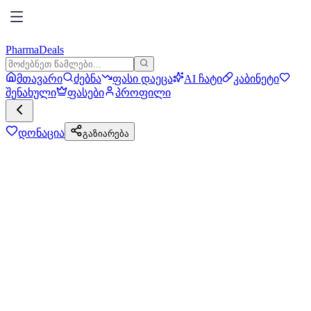
PharmaDeals
მთავარი
ძებნა
ფასი დაეცა
AI ჩატი
კაბინეტი
შენახული
ფასები
პროფილი
დონაცია
გაზიარება