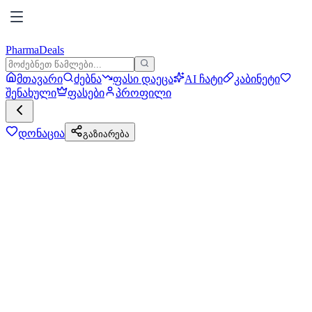
PharmaDeals
მთავარი
ძებნა
ფასი დაეცა
AI ჩატი
კაბინეტი
შენახული
ფასები
პროფილი
დონაცია
გაზიარება