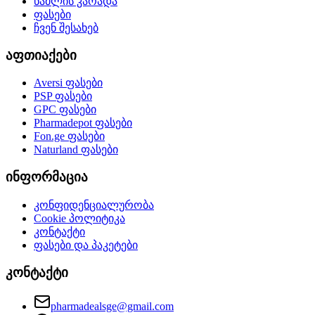
წამლის კარადა
ფასები
ჩვენ შესახებ
აფთიაქები
Aversi
ფასები
PSP
ფასები
GPC
ფასები
Pharmadepot
ფასები
Fon.ge
ფასები
Naturland
ფასები
ინფორმაცია
კონფიდენციალურობა
Cookie პოლიტიკა
კონტაქტი
ფასები და პაკეტები
კონტაქტი
pharmadealsge@gmail.com