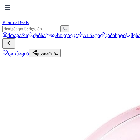
PharmaDeals
მთავარი
ძებნა
ფასი დაეცა
AI ჩატი
კაბინეტი
შენ
დონაცია
გაზიარება