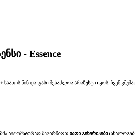
ნსი - Essence
 საათის წინ და ფასი შესაძლოა არაზუსტი იყოს. ჩვენ ვმუ
ითმმა ავტომატურად შეგირჩიოთ
იაფი გენერიკები
(ანალოგები