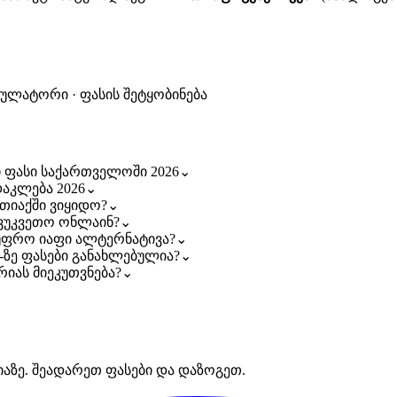
კულატორი · ფასის შეტყობინება
ფი ფასი საქართველოში 2026
⌄
სდაკლება 2026
⌄
ფთიაქში ვიყიდო?
⌄
შევუკვეთო ონლაინ?
⌄
ს უფრო იაფი ალტერნატივა?
⌄
ls-ზე ფასები განახლებულია?
⌄
ორიას მიეკუთვნება?
⌄
იაზე. შეადარეთ ფასები და დაზოგეთ.