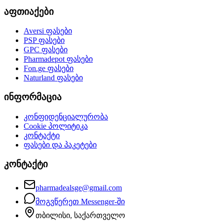
აფთიაქები
Aversi
ფასები
PSP
ფასები
GPC
ფასები
Pharmadepot
ფასები
Fon.ge
ფასები
Naturland
ფასები
ინფორმაცია
კონფიდენციალურობა
Cookie პოლიტიკა
კონტაქტი
ფასები და პაკეტები
კონტაქტი
pharmadealsge@gmail.com
მოგვწერეთ Messenger-ში
თბილისი, საქართველო