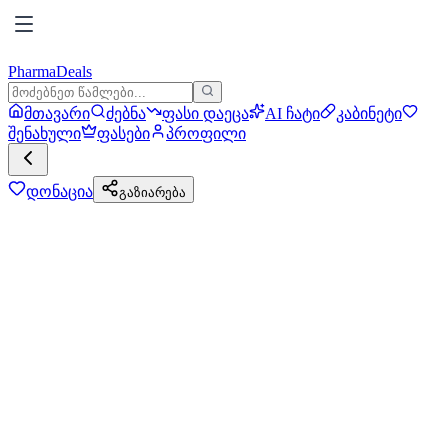
PharmaDeals
მთავარი
ძებნა
ფასი დაეცა
AI ჩატი
კაბინეტი
შენახული
ფასები
პროფილი
დონაცია
გაზიარება