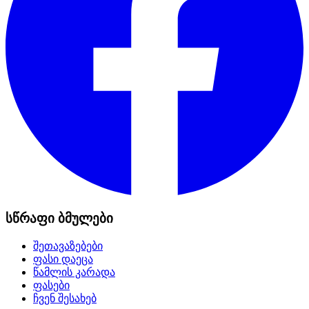
სწრაფი ბმულები
შეთავაზებები
ფასი დაეცა
წამლის კარადა
ფასები
ჩვენ შესახებ