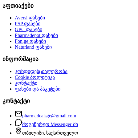
აფთიაქები
Aversi
ფასები
PSP
ფასები
GPC
ფასები
Pharmadepot
ფასები
Fon.ge
ფასები
Naturland
ფასები
ინფორმაცია
კონფიდენციალურობა
Cookie პოლიტიკა
კონტაქტი
ფასები და პაკეტები
კონტაქტი
pharmadealsge@gmail.com
მოგვწერეთ Messenger-ში
თბილისი, საქართველო