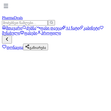
PharmaDeals
მთავარი
ძებნა
ფასი დაეცა
AI ჩატი
კაბინეტი
შენახული
ფასები
პროფილი
დონაცია
გაზიარება