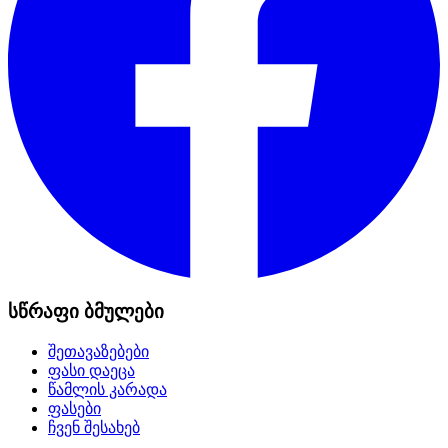
სწრაფი ბმულები
შეთავაზებები
ფასი დაეცა
წამლის კარადა
ფასები
ჩვენ შესახებ