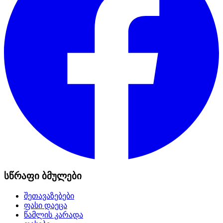
სწრაფი ბმულები
შეთავაზებები
ფასი დაეცა
წამლის კარადა