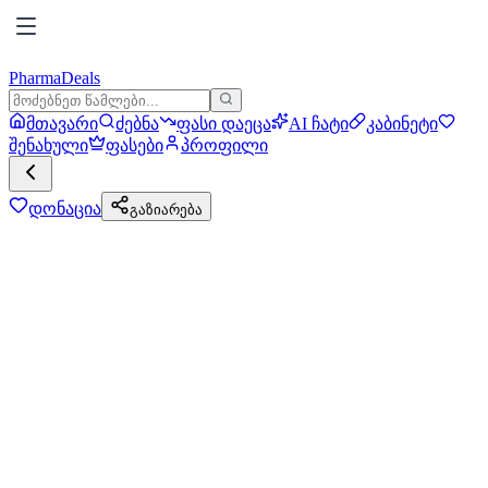
PharmaDeals
მთავარი
ძებნა
ფასი დაეცა
AI ჩატი
კაბინეტი
შენახული
ფასები
პროფილი
დონაცია
გაზიარება