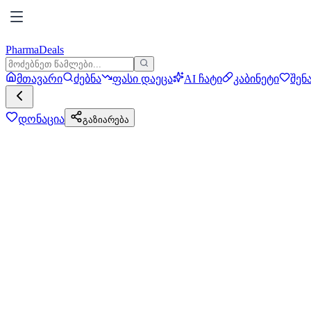
PharmaDeals
მთავარი
ძებნა
ფასი დაეცა
AI ჩატი
კაბინეტი
შენ
დონაცია
გაზიარება