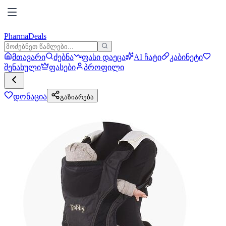
PharmaDeals
მთავარი
ძებნა
ფასი დაეცა
AI ჩატი
კაბინეტი
შენახული
ფასები
პროფილი
დონაცია
გაზიარება