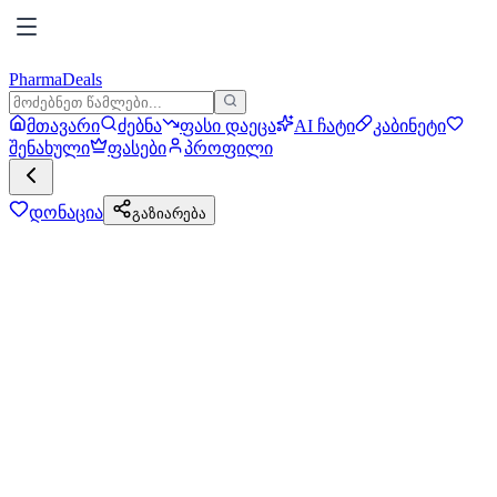
PharmaDeals
მთავარი
ძებნა
ფასი დაეცა
AI ჩატი
კაბინეტი
შენახული
ფასები
პროფილი
დონაცია
გაზიარება