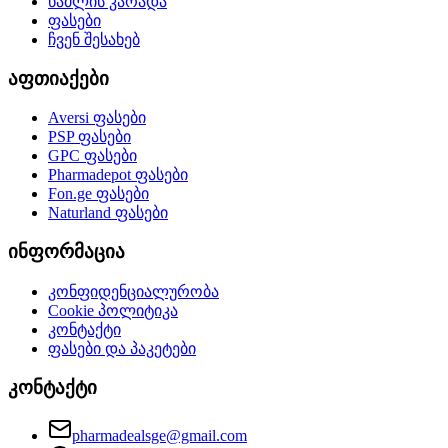
წამლის კარადა
ფასები
ჩვენ შესახებ
აფთიაქები
Aversi
ფასები
PSP
ფასები
GPC
ფასები
Pharmadepot
ფასები
Fon.ge
ფასები
Naturland
ფასები
ინფორმაცია
კონფიდენციალურობა
Cookie პოლიტიკა
კონტაქტი
ფასები და პაკეტები
კონტაქტი
pharmadealsge@gmail.com