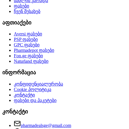
წამლის კარადა
ფასები
ჩვენ შესახებ
აფთიაქები
Aversi
ფასები
PSP
ფასები
GPC
ფასები
Pharmadepot
ფასები
Fon.ge
ფასები
Naturland
ფასები
ინფორმაცია
კონფიდენციალურობა
Cookie პოლიტიკა
კონტაქტი
ფასები და პაკეტები
კონტაქტი
pharmadealsge@gmail.com