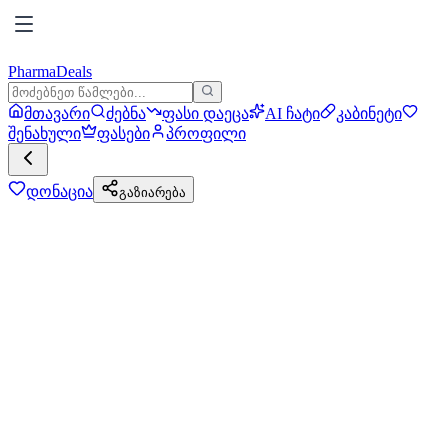
PharmaDeals
მთავარი
ძებნა
ფასი დაეცა
AI ჩატი
კაბინეტი
შენახული
ფასები
პროფილი
დონაცია
გაზიარება