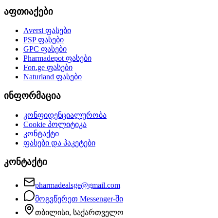
აფთიაქები
Aversi
ფასები
PSP
ფასები
GPC
ფასები
Pharmadepot
ფასები
Fon.ge
ფასები
Naturland
ფასები
ინფორმაცია
კონფიდენციალურობა
Cookie პოლიტიკა
კონტაქტი
ფასები და პაკეტები
კონტაქტი
pharmadealsge@gmail.com
მოგვწერეთ Messenger-ში
თბილისი, საქართველო