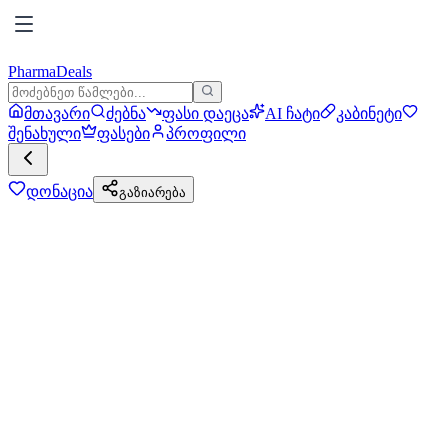
PharmaDeals
მთავარი
ძებნა
ფასი დაეცა
AI ჩატი
კაბინეტი
შენახული
ფასები
პროფილი
დონაცია
გაზიარება