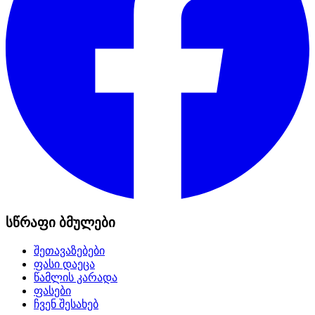
სწრაფი ბმულები
შეთავაზებები
ფასი დაეცა
წამლის კარადა
ფასები
ჩვენ შესახებ