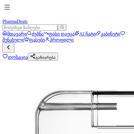
PharmaDeals
მთავარი
ძებნა
ფასი დაეცა
AI ჩატი
კაბინეტი
შენახული
ფასები
პროფილი
დონაცია
გაზიარება