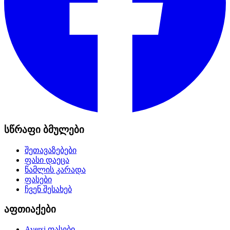
სწრაფი ბმულები
შეთავაზებები
ფასი დაეცა
წამლის კარადა
ფასები
ჩვენ შესახებ
აფთიაქები
Aversi
ფასები