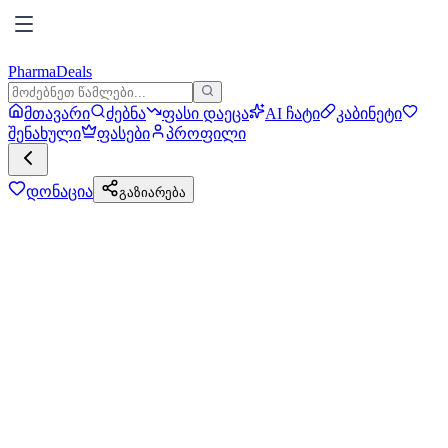
PharmaDeals
მთავარი
ძებნა
ფასი დაეცა
AI ჩატი
კაბინეტი
შენახული
ფასები
პროფილი
დონაცია
გაზიარება