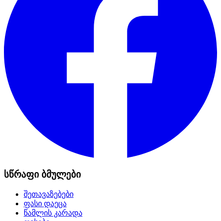
სწრაფი ბმულები
შეთავაზებები
ფასი დაეცა
წამლის კარადა