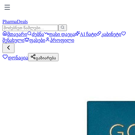
PharmaDeals
მთავარი
ძებნა
ფასი დაეცა
AI ჩატი
კაბინეტი
შენახული
ფასები
პროფილი
დონაცია
გაზიარება