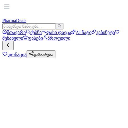
PharmaDeals
მთავარი
ძებნა
ფასი დაეცა
AI ჩატი
კაბინეტი
შენახული
ფასები
პროფილი
დონაცია
გაზიარება