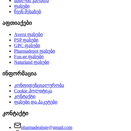
წამლის კარადა
ფასები
ჩვენ შესახებ
აფთიაქები
Aversi
ფასები
PSP
ფასები
GPC
ფასები
Pharmadepot
ფასები
Fon.ge
ფასები
Naturland
ფასები
ინფორმაცია
კონფიდენციალურობა
Cookie პოლიტიკა
კონტაქტი
ფასები და პაკეტები
კონტაქტი
pharmadealsge@gmail.com