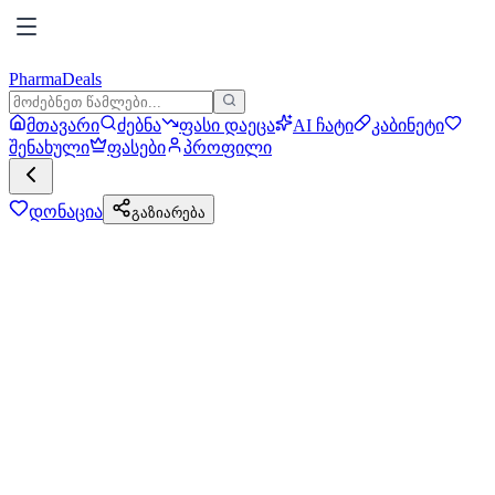
PharmaDeals
მთავარი
ძებნა
ფასი დაეცა
AI ჩატი
კაბინეტი
შენახული
ფასები
პროფილი
დონაცია
გაზიარება