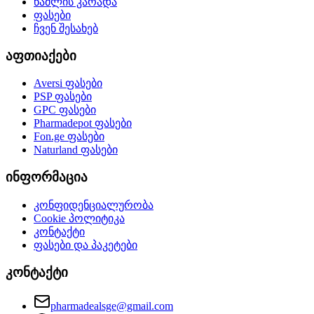
წამლის კარადა
ფასები
ჩვენ შესახებ
აფთიაქები
Aversi
ფასები
PSP
ფასები
GPC
ფასები
Pharmadepot
ფასები
Fon.ge
ფასები
Naturland
ფასები
ინფორმაცია
კონფიდენციალურობა
Cookie პოლიტიკა
კონტაქტი
ფასები და პაკეტები
კონტაქტი
pharmadealsge@gmail.com