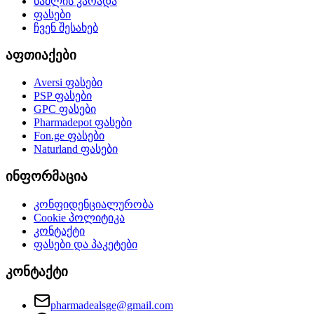
წამლის კარადა
ფასები
ჩვენ შესახებ
აფთიაქები
Aversi
ფასები
PSP
ფასები
GPC
ფასები
Pharmadepot
ფასები
Fon.ge
ფასები
Naturland
ფასები
ინფორმაცია
კონფიდენციალურობა
Cookie პოლიტიკა
კონტაქტი
ფასები და პაკეტები
კონტაქტი
pharmadealsge@gmail.com