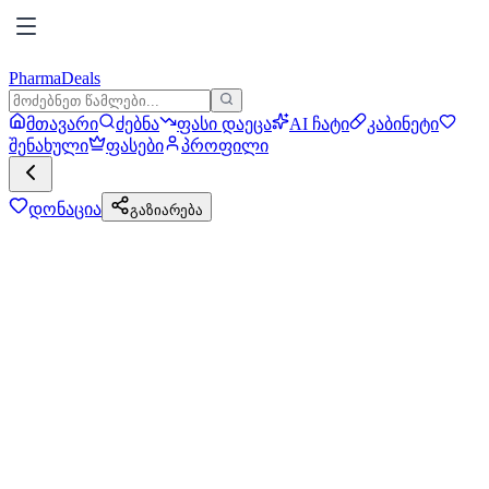
PharmaDeals
მთავარი
ძებნა
ფასი დაეცა
AI ჩატი
კაბინეტი
შენახული
ფასები
პროფილი
დონაცია
გაზიარება