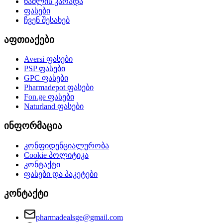
წამლის კარადა
ფასები
ჩვენ შესახებ
აფთიაქები
Aversi
ფასები
PSP
ფასები
GPC
ფასები
Pharmadepot
ფასები
Fon.ge
ფასები
Naturland
ფასები
ინფორმაცია
კონფიდენციალურობა
Cookie პოლიტიკა
კონტაქტი
ფასები და პაკეტები
კონტაქტი
pharmadealsge@gmail.com