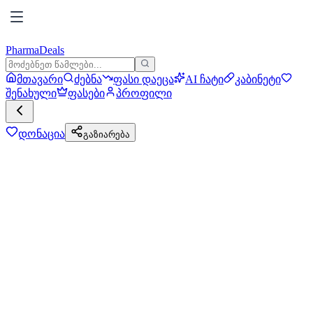
PharmaDeals
მთავარი
ძებნა
ფასი დაეცა
AI ჩატი
კაბინეტი
შენახული
ფასები
პროფილი
დონაცია
გაზიარება