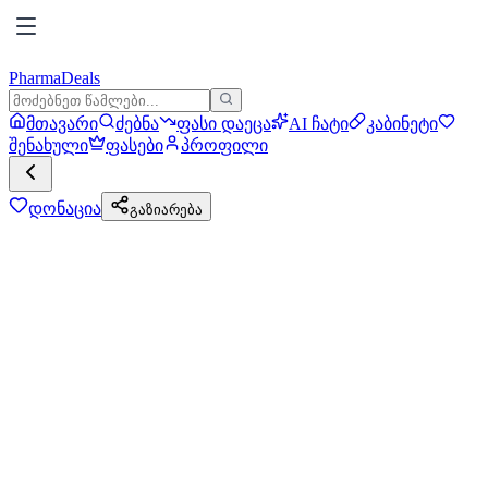
PharmaDeals
მთავარი
ძებნა
ფასი დაეცა
AI ჩატი
კაბინეტი
შენახული
ფასები
პროფილი
დონაცია
გაზიარება