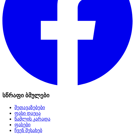
სწრაფი ბმულები
შეთავაზებები
ფასი დაეცა
წამლის კარადა
ფასები
ჩვენ შესახებ