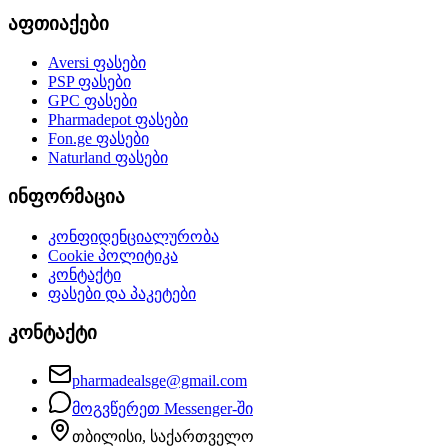
აფთიაქები
Aversi
ფასები
PSP
ფასები
GPC
ფასები
Pharmadepot
ფასები
Fon.ge
ფასები
Naturland
ფასები
ინფორმაცია
კონფიდენციალურობა
Cookie პოლიტიკა
კონტაქტი
ფასები და პაკეტები
კონტაქტი
pharmadealsge@gmail.com
მოგვწერეთ Messenger-ში
თბილისი, საქართველო