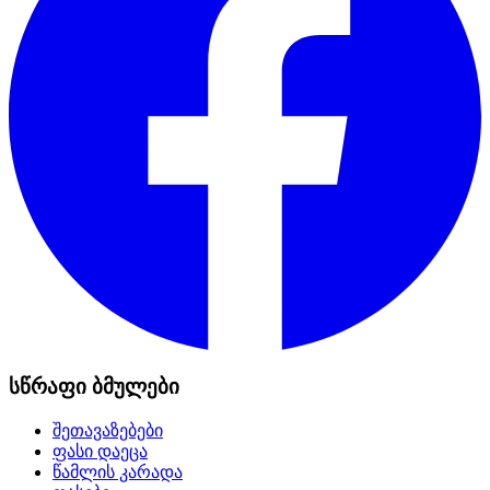
სწრაფი ბმულები
შეთავაზებები
ფასი დაეცა
წამლის კარადა