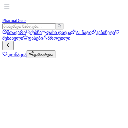
PharmaDeals
მთავარი
ძებნა
ფასი დაეცა
AI ჩატი
კაბინეტი
შენახული
ფასები
პროფილი
დონაცია
გაზიარება