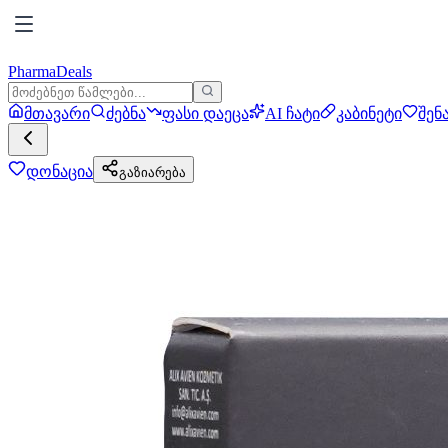
PharmaDeals
მთავარი
ძებნა
ფასი დაეცა
AI ჩატი
კაბინეტი
შენ
დონაცია
გაზიარება