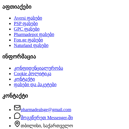
აფთიაქები
Aversi
ფასები
PSP
ფასები
GPC
ფასები
Pharmadepot
ფასები
Fon.ge
ფასები
Naturland
ფასები
ინფორმაცია
კონფიდენციალურობა
Cookie პოლიტიკა
კონტაქტი
ფასები და პაკეტები
კონტაქტი
pharmadealsge@gmail.com
მოგვწერეთ Messenger-ში
თბილისი, საქართველო