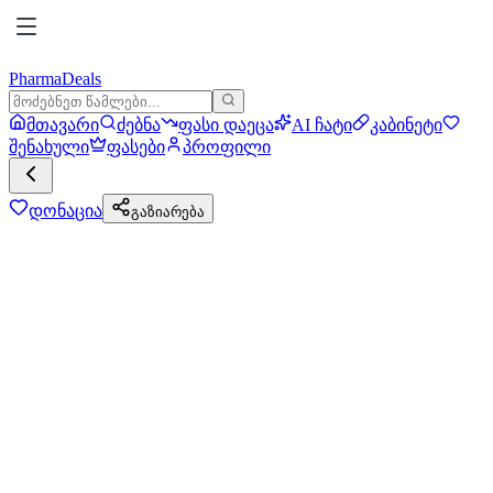
PharmaDeals
მთავარი
ძებნა
ფასი დაეცა
AI ჩატი
კაბინეტი
შენახული
ფასები
პროფილი
დონაცია
გაზიარება