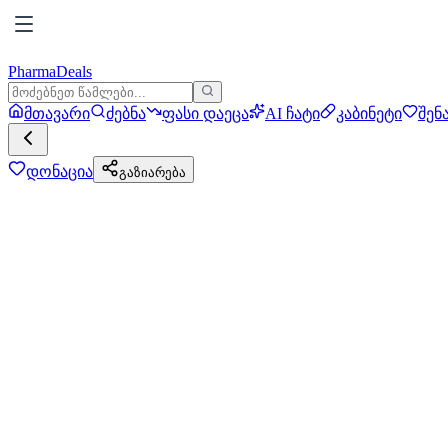
PharmaDeals
მთავარი
ძებნა
ფასი დაეცა
AI ჩატი
კაბინეტი
შენ
დონაცია
გაზიარება