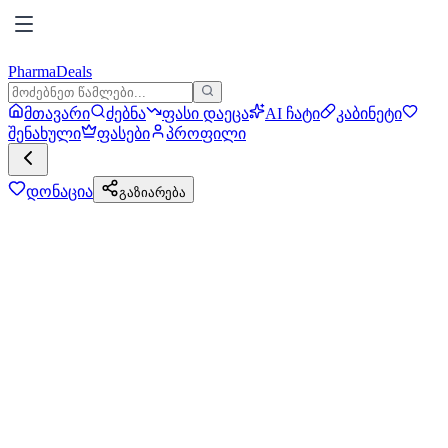
PharmaDeals
მთავარი
ძებნა
ფასი დაეცა
AI ჩატი
კაბინეტი
შენახული
ფასები
პროფილი
დონაცია
გაზიარება