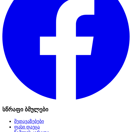
სწრაფი ბმულები
შეთავაზებები
ფასი დაეცა