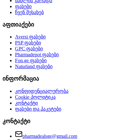
წამლის კარადა
ფასები
ჩვენ შესახებ
აფთიაქები
Aversi
ფასები
PSP
ფასები
GPC
ფასები
Pharmadepot
ფასები
Fon.ge
ფასები
Naturland
ფასები
ინფორმაცია
კონფიდენციალურობა
Cookie პოლიტიკა
კონტაქტი
ფასები და პაკეტები
კონტაქტი
pharmadealsge@gmail.com