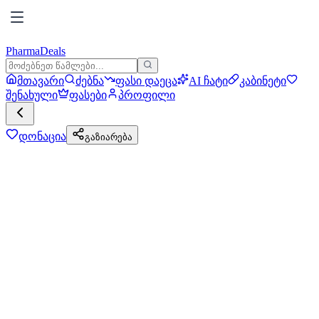
PharmaDeals
მთავარი
ძებნა
ფასი დაეცა
AI ჩატი
კაბინეტი
შენახული
ფასები
პროფილი
დონაცია
გაზიარება