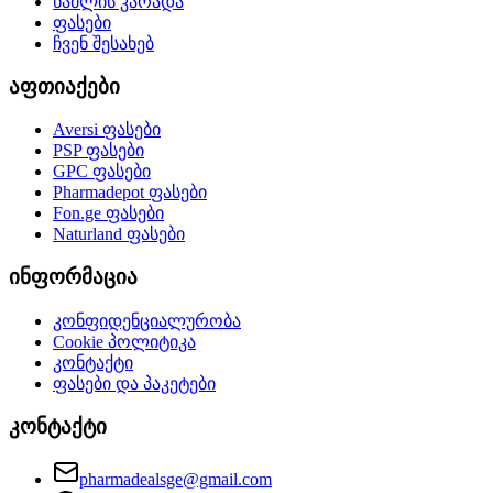
წამლის კარადა
ფასები
ჩვენ შესახებ
აფთიაქები
Aversi
ფასები
PSP
ფასები
GPC
ფასები
Pharmadepot
ფასები
Fon.ge
ფასები
Naturland
ფასები
ინფორმაცია
კონფიდენციალურობა
Cookie პოლიტიკა
კონტაქტი
ფასები და პაკეტები
კონტაქტი
pharmadealsge@gmail.com