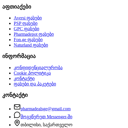
აფთიაქები
Aversi
ფასები
PSP
ფასები
GPC
ფასები
Pharmadepot
ფასები
Fon.ge
ფასები
Naturland
ფასები
ინფორმაცია
კონფიდენციალურობა
Cookie პოლიტიკა
კონტაქტი
ფასები და პაკეტები
კონტაქტი
pharmadealsge@gmail.com
მოგვწერეთ Messenger-ში
თბილისი, საქართველო