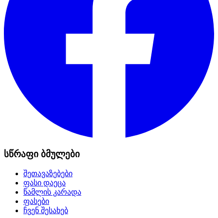
სწრაფი ბმულები
შეთავაზებები
ფასი დაეცა
წამლის კარადა
ფასები
ჩვენ შესახებ