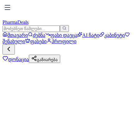
PharmaDeals
მთავარი
ძებნა
ფასი დაეცა
AI ჩატი
კაბინეტი
შენახული
ფასები
პროფილი
დონაცია
გაზიარება