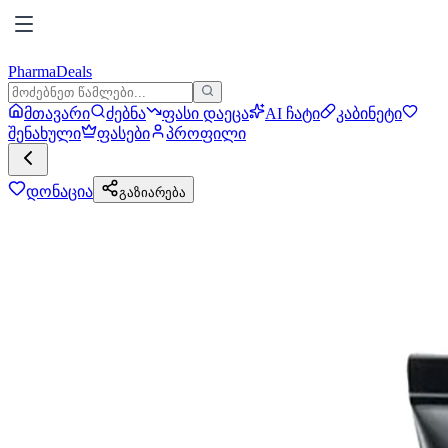
PharmaDeals
მთავარი
ძებნა
ფასი დაეცა
AI ჩატი
კაბინეტი
შენახული
ფასები
პროფილი
დონაცია
გაზიარება