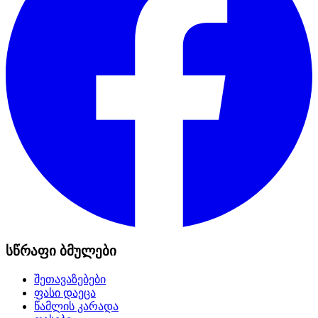
სწრაფი ბმულები
შეთავაზებები
ფასი დაეცა
წამლის კარადა