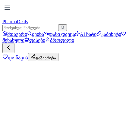
PharmaDeals
მთავარი
ძებნა
ფასი დაეცა
AI ჩატი
კაბინეტი
შენახული
ფასები
პროფილი
დონაცია
გაზიარება