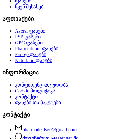
ფასები
ჩვენ შესახებ
აფთიაქები
Aversi
ფასები
PSP
ფასები
GPC
ფასები
Pharmadepot
ფასები
Fon.ge
ფასები
Naturland
ფასები
ინფორმაცია
კონფიდენციალურობა
Cookie პოლიტიკა
კონტაქტი
ფასები და პაკეტები
კონტაქტი
pharmadealsge@gmail.com
მოგვწერეთ Messenger-ში