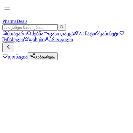
PharmaDeals
მთავარი
ძებნა
ფასი დაეცა
AI ჩატი
კაბინეტი
შენახული
ფასები
პროფილი
დონაცია
გაზიარება