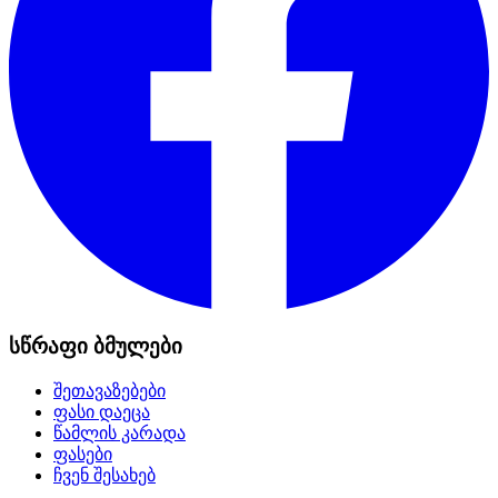
სწრაფი ბმულები
შეთავაზებები
ფასი დაეცა
წამლის კარადა
ფასები
ჩვენ შესახებ