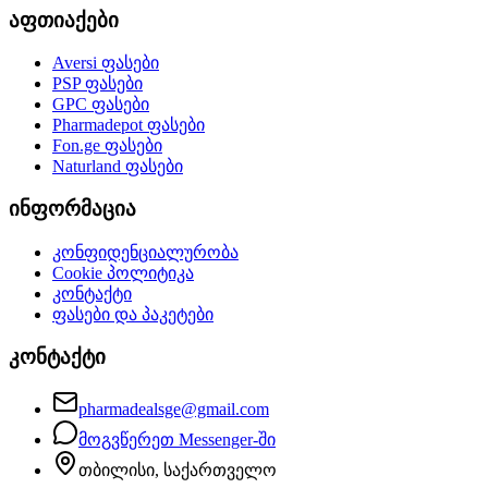
აფთიაქები
Aversi
ფასები
PSP
ფასები
GPC
ფასები
Pharmadepot
ფასები
Fon.ge
ფასები
Naturland
ფასები
ინფორმაცია
კონფიდენციალურობა
Cookie პოლიტიკა
კონტაქტი
ფასები და პაკეტები
კონტაქტი
pharmadealsge@gmail.com
მოგვწერეთ Messenger-ში
თბილისი, საქართველო