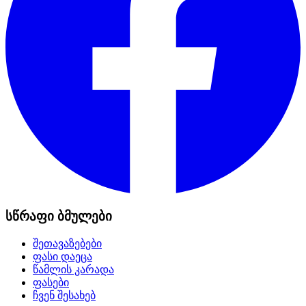
სწრაფი ბმულები
შეთავაზებები
ფასი დაეცა
წამლის კარადა
ფასები
ჩვენ შესახებ