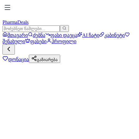
PharmaDeals
მთავარი
ძებნა
ფასი დაეცა
AI ჩატი
კაბინეტი
შენახული
ფასები
პროფილი
დონაცია
გაზიარება