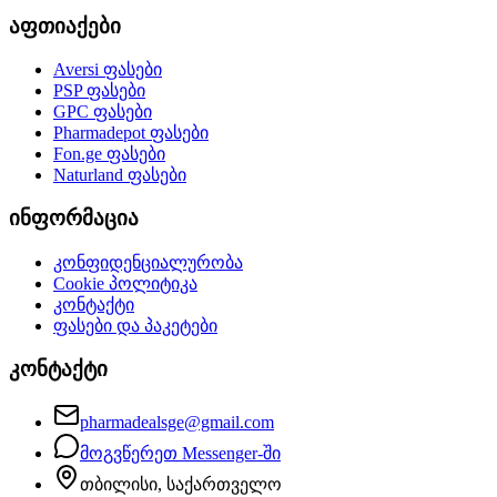
აფთიაქები
Aversi
ფასები
PSP
ფასები
GPC
ფასები
Pharmadepot
ფასები
Fon.ge
ფასები
Naturland
ფასები
ინფორმაცია
კონფიდენციალურობა
Cookie პოლიტიკა
კონტაქტი
ფასები და პაკეტები
კონტაქტი
pharmadealsge@gmail.com
მოგვწერეთ Messenger-ში
თბილისი, საქართველო