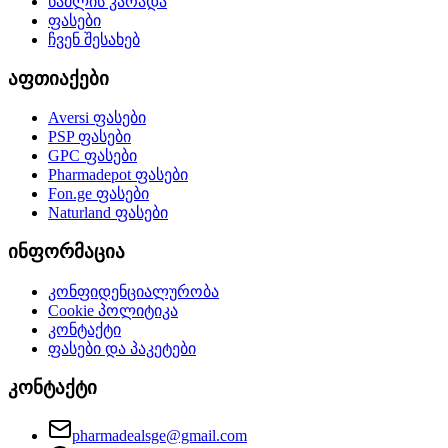
წამლის კარადა
ფასები
ჩვენ შესახებ
აფთიაქები
Aversi
ფასები
PSP
ფასები
GPC
ფასები
Pharmadepot
ფასები
Fon.ge
ფასები
Naturland
ფასები
ინფორმაცია
კონფიდენციალურობა
Cookie პოლიტიკა
კონტაქტი
ფასები და პაკეტები
კონტაქტი
pharmadealsge@gmail.com