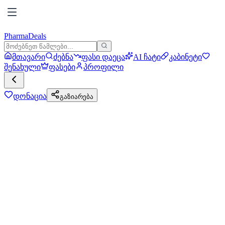
PharmaDeals
მთავარი
ძებნა
ფასი დაეცა
AI ჩატი
კაბინეტი
შენახული
ფასები
პროფილი
დონაცია
გაზიარება