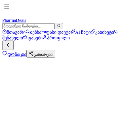
PharmaDeals
მთავარი
ძებნა
ფასი დაეცა
AI ჩატი
კაბინეტი
შენახული
ფასები
პროფილი
დონაცია
გაზიარება