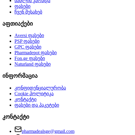
წამლის კარადა
ფასები
ჩვენ შესახებ
აფთიაქები
Aversi
ფასები
PSP
ფასები
GPC
ფასები
Pharmadepot
ფასები
Fon.ge
ფასები
Naturland
ფასები
ინფორმაცია
კონფიდენციალურობა
Cookie პოლიტიკა
კონტაქტი
ფასები და პაკეტები
კონტაქტი
pharmadealsge@gmail.com