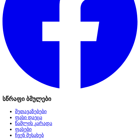
სწრაფი ბმულები
შეთავაზებები
ფასი დაეცა
წამლის კარადა
ფასები
ჩვენ შესახებ