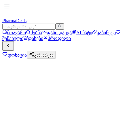
PharmaDeals
მთავარი
ძებნა
ფასი დაეცა
AI ჩატი
კაბინეტი
შენახული
ფასები
პროფილი
დონაცია
გაზიარება