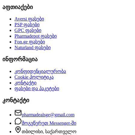
აფთიაქები
Aversi
ფასები
PSP
ფასები
GPC
ფასები
Pharmadepot
ფასები
Fon.ge
ფასები
Naturland
ფასები
ინფორმაცია
კონფიდენციალურობა
Cookie პოლიტიკა
კონტაქტი
ფასები და პაკეტები
კონტაქტი
pharmadealsge@gmail.com
მოგვწერეთ Messenger-ში
თბილისი, საქართველო