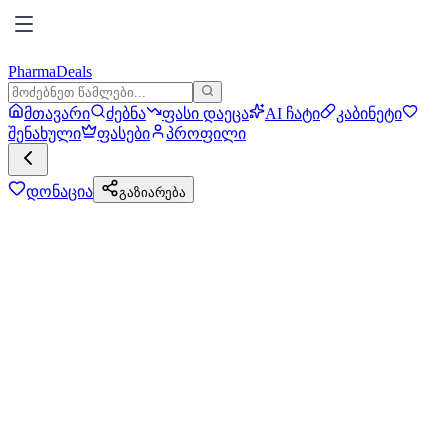
PharmaDeals
მთავარი
ძებნა
ფასი დაეცა
AI ჩატი
კაბინეტი
შენახული
ფასები
პროფილი
დონაცია
გაზიარება