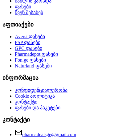
წამლის კარადა
ფასები
ჩვენ შესახებ
აფთიაქები
Aversi
ფასები
PSP
ფასები
GPC
ფასები
Pharmadepot
ფასები
Fon.ge
ფასები
Naturland
ფასები
ინფორმაცია
კონფიდენციალურობა
Cookie პოლიტიკა
კონტაქტი
ფასები და პაკეტები
კონტაქტი
pharmadealsge@gmail.com