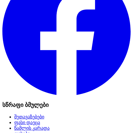
სწრაფი ბმულები
შეთავაზებები
ფასი დაეცა
წამლის კარადა