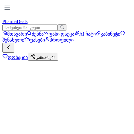
PharmaDeals
მთავარი
ძებნა
ფასი დაეცა
AI ჩატი
კაბინეტი
შენახული
ფასები
პროფილი
დონაცია
გაზიარება