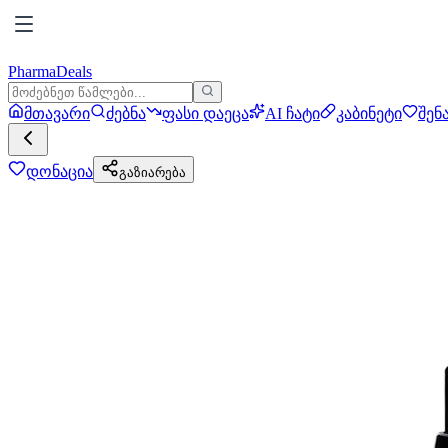
PharmaDeals
მთავარი
ძებნა
ფასი დაეცა
AI ჩატი
კაბინეტი
შენ
დონაცია
გაზიარება